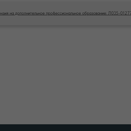
LET'S GO!
нзия на дополнительное профессиональное образование: Л035-012
ПОЛИТИКА
 обработку персональных данных
Политик
 рекламную рассылку
Политик
 куки