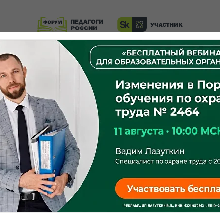
Резидент Сколково по инновационному приоритету
«Повышение эффективности образовательных
программ».