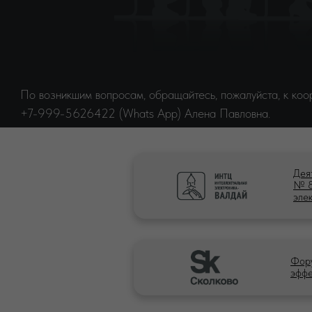
По возникшим вопросам, обращайтесь, пожалуйста, к ко
+7-999-5626422 (Whats App) Алена Павловна.
Дея
№ 8
эле
Фору
эффе