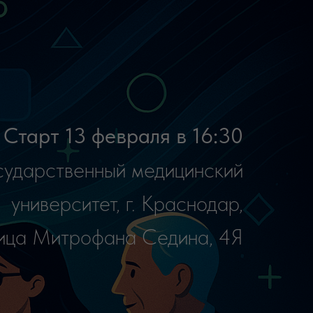
итет, г. Краснодар,
рофана Седина, 4Я