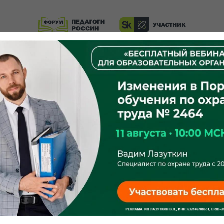
Резидент Сколково по инновационному приоритету
«Повышение эффективности образовательных
программ».