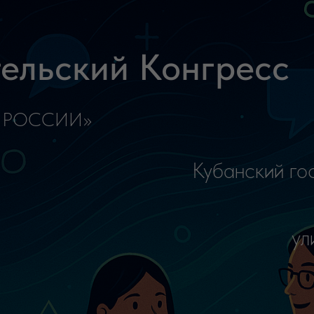
универс
улица Мит