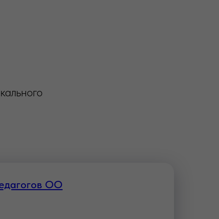
икального
педагогов ОО