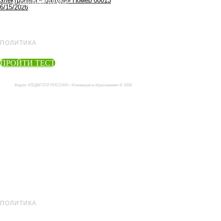
электроника – Валдай» Номер 00013
Согласие на куки
6/15/2026
Лицензия
ПОЛИТИКА
Политика конфиденциальности
ПРОЙТИ ТЕСТ
Политика обработки персональных данных
Форум «ПЕДАГОГИ РОССИИ». Инновации в образовании» © 2026
Политика конфиденциальности
Политика обработки персональных
данных
ООО «Конгрессно-выставочный
центр»
ИНН 6685128659 | ОГРН
1176658024476
Екатеринбург, Переходный переулок
6, 127
Оператор включен в Реестр операторов
персональных данных под регистрационным
номером 66-24-029288 (Приказ Nº 81 от
11.12.2024)
yes_kvc@congress-
centr.ru
ПОЛИТИКА
Согласие на обработку персональных