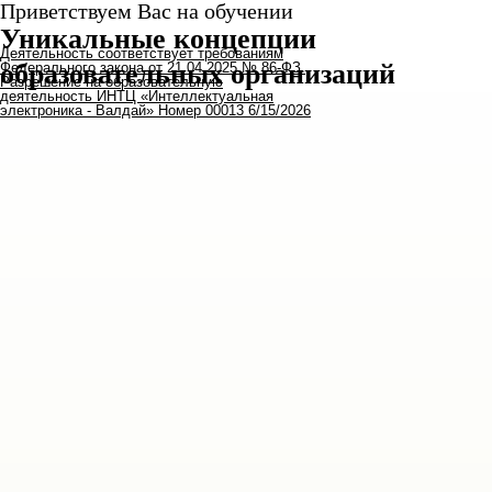
Приветствуем Вас на обучении
Уникальные концепции
Деятельность соответствует требованиям
образовательных организаций
Федерального закона от 21.04.2025 № 86-ФЗ.
Разрешение на образовательную
деятельность ИНТЦ «Интеллектуальная
электроника - Валдай» Номер 00013 6/15/2026