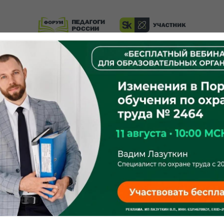
Резидент Сколково по инновационному приоритету
«Повышение эффективности образовательных
программ».