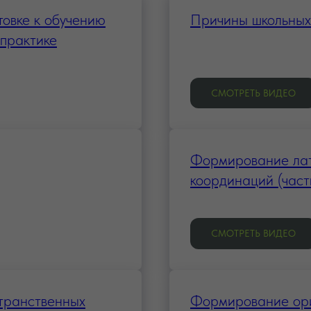
товке к обучению
Причины школьных
 практике
СМОТРЕТЬ ВИДЕО
Формирование лат
координаций (часть
СМОТРЕТЬ ВИДЕО
транственных
Формирование ори