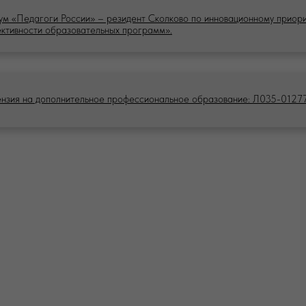
м «Педагоги России» – резидент Сколково по инновационному приор
ктивности образовательных программ».
нзия на дополнительное профессиональное образование: Л035-012
ПОЛИТИКА
 обработку персональных данных
Политик
 рекламную рассылку
Политик
 куки