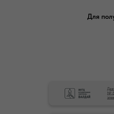
Для пол
Дея
№ 8
эле