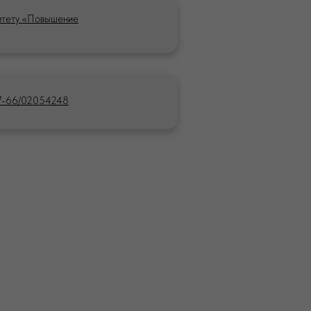
итету «Повышение
77-66/02054248
а конфиденциальности
а обработки персональных данных