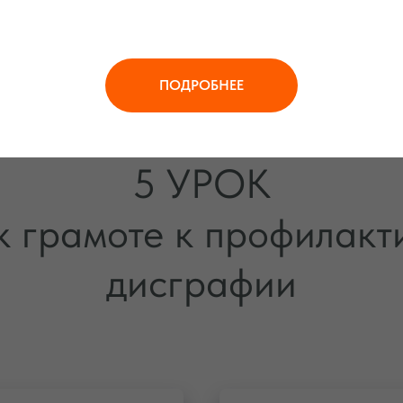
ПОДРОБНЕЕ
5 УРОК
к грамоте к профилакт
дисграфии