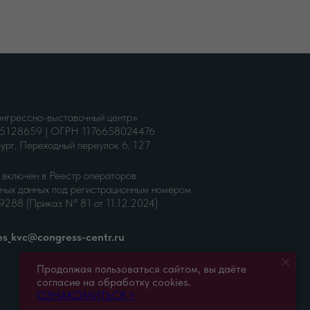
грессно-выставочный центр»
128659 | ОГРН 1176658024476
ург, Переходный переулок 6, 127
включен в Реестр операторов
ных данных под регистрационным номером
288 (Приказ Nº 81 от 11.12.2024)
es_kvc@congress-centr.ru
Продолжая пользоваться сайтом, вы даёте
согласие на обработку cookies.
ОЗНАКОМИТЬСЯ >