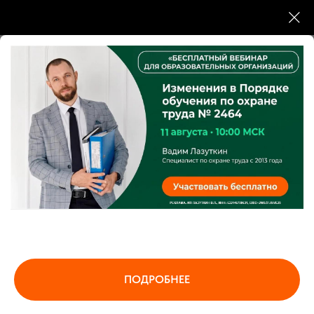
Деятельность соответствует требованиям
Федерального закона от 21.04.2025 № 86-ФЗ.
Разрешение на образовательную деятельность
ИНТЦ «Интеллектуальная электроника - Валдай»
Номер 00013 6/15/2026
Резидент Сколково по инновационному
ПОДРОБНЕЕ
приоритету «Повышение эффективности
образовательных программ».