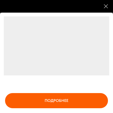
Деятельность соответствует требованиям
Федерального закона от 21.04.2025 № 86-ФЗ.
Разрешение на образовательную деятельность
ИНТЦ «Интеллектуальная электроника - Валдай»
Номер 00013 6/15/2026
Резидент Сколково по инновационному
ПОДРОБНЕЕ
приоритету «Повышение эффективности
образовательных программ».