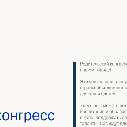
Родительский конгресс — большое 
нашем городе!
Это уникальная площадка, где родит
страны объединяются, чтобы вместе
для наших детей.
Здесь вы сможете получить ответы
нгресс
воспитания и образования: как помо
школе, поддержать его в подростков
таланты. Вас ждут вдохновляющие и
тренинги и живое общение.
Федеральная программа собирает о
го Творчества», г.
специалистов, чтобы сделать восп