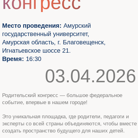
Время:
16:30
03.04.2026
Родительский конгресс — большое федеральное
событие, впервые в нашем городе!
Это уникальная площадка, где родители, педагоги и
эксперты со всей страны объединяются, чтобы вместе
создать пространство будущего для наших детей.
Здесь вы сможете получить ответы на самые важные
вопросы воспитания и образования: как помочь
ребёнку адаптироваться к школе, поддержать его в
подростковом возрасте и раскрыть его таланты. Вас
ждут вдохновляющие идеи, практические
рекомендации, тренинги и живое общение.
Федеральная программа собирает опыт тысяч
родителей и лучших специалистов, чтобы сделать
воспитание осознанным, современным и по-
настоящему эффективным.
РЕГИСТРАЦИЯ